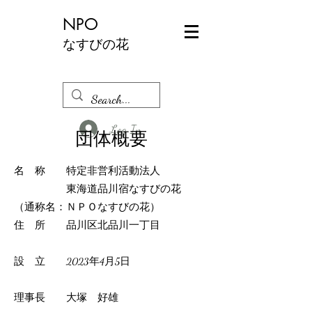
NPO
なすびの花
Log In
団体概要
名 称 特定非営利活動法人
東海道品川宿なすびの花
（通称名：ＮＰＯなすびの花）
住 所 品川区北品川一丁目
設 立 2023年4月5日
理事長 大塚 好雄